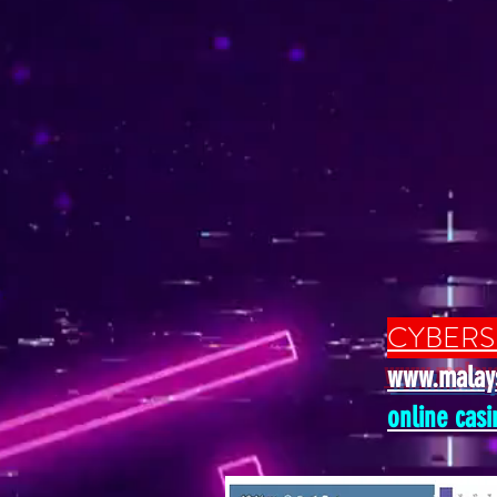
CYBER
www.malays
online cas