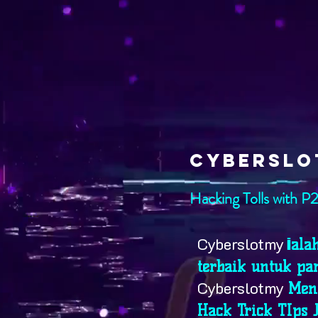
CYBERSLO
Hacking Tolls with 
Cyberslotmy
i
ala
terbaik untuk pa
Cyberslotmy
Men
Hack Trick TIps 