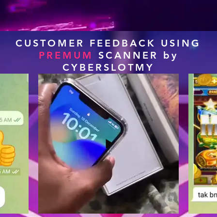
m scanner
CUSTOMER FEEDBACK USING
PREMUM
SCANNER by
CYBERSLOTMY